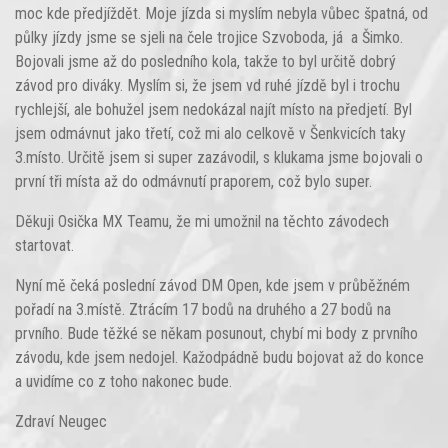
moc kde předjíždět. Moje jízda si myslím nebyla vůbec špatná, od
půlky jízdy jsme se sjeli na čele trojice Szvoboda, já a Šimko.
Bojovali jsme až do posledního kola, takže to byl určitě dobrý
závod pro diváky. Myslím si, že jsem vd ruhé jízdě byl i trochu
rychlejší, ale bohužel jsem nedokázal najít místo na předjetí. Byl
jsem odmávnut jako třetí, což mi alo celkově v Šenkvicích taky
3.místo. Určitě jsem si super zazávodil, s klukama jsme bojovali o
první tři místa až do odmávnutí praporem, což bylo super.
Děkuji Osička MX Teamu, že mi umožnil na těchto závodech
startovat.
Nyní mě čeká poslední závod DM Open, kde jsem v průběžném
pořadí na 3.místě. Ztrácím 17 bodů na druhého a 27 bodů na
prvního. Bude těžké se někam posunout, chybí mi body z prvního
závodu, kde jsem nedojel. Kažodpádně budu bojovat až do konce
a uvidíme co z toho nakonec bude.
Zdraví Neugec