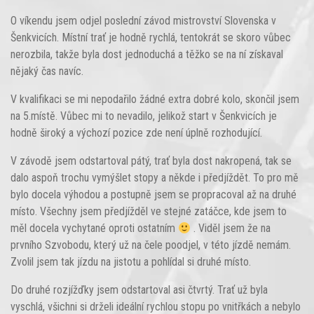
O víkendu jsem odjel poslední závod mistrovství Slovenska v
Šenkvicích. Místní trať je hodně rychlá, tentokrát se skoro vůbec
nerozbila, takže byla dost jednoduchá a těžko se na ní získaval
nějaký čas navíc.
V kvalifikaci se mi nepodařilo žádné extra dobré kolo, skončil jsem
na 5.místě. Vůbec mi to nevadilo, jelikož start v Šenkvicích je
hodně široký a výchozí pozice zde není úplně rozhodující.
V závodě jsem odstartoval pátý, trať byla dost nakropená, tak se
dalo aspoň trochu vymýšlet stopy a někde i předjíždět. To pro mě
bylo docela výhodou a postupně jsem se propracoval až na druhé
místo. Všechny jsem předjížděl ve stejné zatáčce, kde jsem to
měl docela vychytané oproti ostatním
. Viděl jsem že na
prvního Szvobodu, který už na čele poodjel, v této jízdě nemám.
Zvolil jsem tak jízdu na jistotu a pohlídal si druhé místo.
Do druhé rozjížďky jsem odstartoval asi čtvrtý. Trať už byla
vyschlá, všichni si drželi ideální rychlou stopu po vnitřkách a nebylo