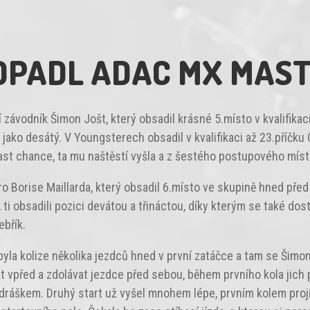
OPADL ADAC MX MASTE
závodník Šimon Jošt, který obsadil krásné 5.místo v kvalifikaci
t jako desátý. V Youngsterech obsadil v kvalifikaci až 23.příčk
ast chance, ta mu naštěstí vyšla a z šestého postupového místa
pro Borise Maillarda, který obsadil 6.místo ve skupině hned 
ti obsadili pozici devátou a třináctou, díky kterým se také dos
ebřík.
m byla kolize několika jezdců hned v první zatáčce a tam se Šim
 vpřed a zdolávat jezdce před sebou, během prvního kola jich 
áškem. Druhý start už vyšel mnohem lépe, prvním kolem projí