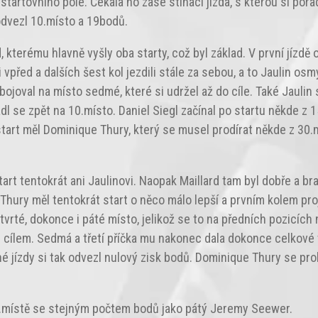
tartovního pole. Čekala ho zase stíhací jízda, s kterou si porad
 odvezl 10.místo a 19bodů.
, kterému hlavně vyšly oba starty, což byl základ. V první jízdě
vpřed a dalších šest kol jezdili stále za sebou, a to Jaulin osmý
bojoval na místo sedmé, které si udržel až do cíle. Také Jaulin
dl se zpět na 10.místo. Daniel Siegl začínal po startu někde z 1
rt měl Dominique Thury, který se musel prodírat někde z 30.m
start tentokrát ani Jaulinovi. Naopak Maillard tam byl dobře a br
. Thury měl tentokrát start o něco málo lepší a prvním kolem pro
tvrté, dokonce i páté místo, jelikož se to na předních pozicích 
 i cílem. Sedmá a třetí příčka mu nakonec dala dokonce celkové t
uhé jízdy si tak odvezl nulový zisk bodů. Dominique Thury se p
 6.místě se stejným počtem bodů jako pátý Jeremy Seewer.