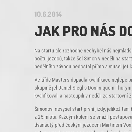
10.6.2014
JAK PRO NÁS D
Na startu ale rozhodně nechyběl náš nejmladší 
počtu jezdců, takže šel Šimon v neděli na star
nedělního závodu nedostal přímo a musel jet l
Ve třídě Masters dopadla kvalifikace nejlépe 
skupině jel Daniel Siegl s Dominiquem Thurym, 
kvalifikovali a nastoupili v neděli za startovní ž
Šimonovi nevyšel start první jízdy, jelikož ta
z 25.místa. Každým kolem se snažil postupovat
dvanáctý před českým jezdcem Martinem Vondr