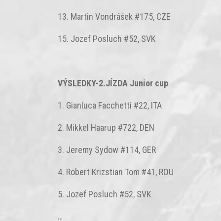
13. Martin Vondrášek #175, CZE
15. Jozef Posluch #52, SVK
VÝSLEDKY-2.JÍZDA Junior cup
1. Gianluca Facchetti #22, ITA
2. Mikkel Haarup #722, DEN
3. Jeremy Sydow #114, GER
4. Robert Krizstian Tom #41, ROU
5. Jozef Posluch #52, SVK
…