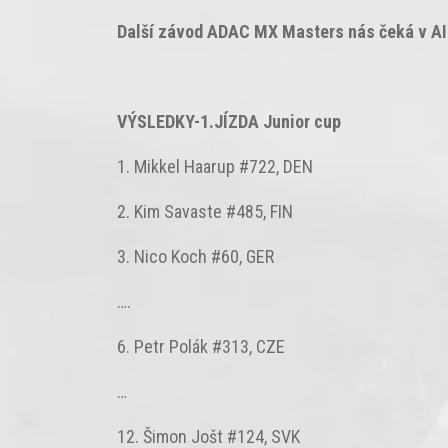
Další závod ADAC MX Masters nás čeká v A
VÝSLEDKY-1.JÍZDA Junior cup
1. Mikkel Haarup #722, DEN
2. Kim Savaste #485, FIN
3. Nico Koch #60, GER
….
6. Petr Polák #313, CZE
…
12. Šimon Jošt #124, SVK