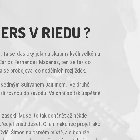
RS V RIEDU ?
. Ta se klasicky jela na skupiny kvůli velkému
u Carlos Fernandez Macanas, ten se tak do
 se probojoval do nedělních rozjížděk.
před sedmým Sulivanem Jaulinem. Ve druhé
tali rovnou do závodu. Všichni se tak úspěšně
on zasekl. Musel to tak dohánět až někde
předjel snad deset. Cílem nakonec projel jako
žděl Šimon na osmém místě, ale bohužel