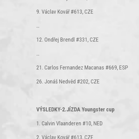
9. Václav Kovář #613, CZE
…
12. Ondřej Brendl #331, CZE
…
21. Carlos Fernandez Macanas #669, ESP
26. Jonáš Nedvěd #202, CZE
VÝSLEDKY-2.JÍZDA Youngster cup
1. Calvin Vlaanderen #10, NED
2. Václav Kovář #613, CZE