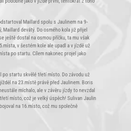
il podobně jako v jízdě první, tentokrát z toho
 odstartoval Maillard spolu s Jaulinem na 9-
, Maillard devátý. Do osmého kola již přijel
 se ještě dostal na osmou příčku, ta mu však
5.místa, v šestém kole ale upadl a v jízdě už
ísta po startu. Cílem nakonec projel jako
al po startu skvělé třetí místo. Do závodu už
jížděl na 23.místě právě před Jaulinem. Boris
neustále míchalo, ale v závěru jízdy to nevzdal
řetí místo, což je velký úspěch! Sulivan Jaulin
robojoval na 16.místo, což mu společně