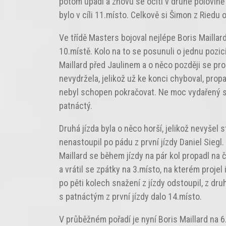
potom upadl a znovu se ocitl v druhé polovině s
bylo v cíli 11.místo. Celkově si Šimon z Riedu
Ve třídě Masters bojoval nejlépe Boris Maillard
10.místě. Kolo na to se posunuli o jednu pozici 
Maillard před Jaulinem a o něco později se pro
nevydržela, jelikož už ke konci chyboval, propa
nebyl schopen pokračovat. Ne moc vydařený sta
patnáctý.
Druhá jízda byla o něco horší, jelikož nevyšel 
nenastoupil po pádu z první jízdy Daniel Siegl
Maillard se během jízdy na pár kol propadl na č
a vrátil se zpátky na 3.místo, na kterém projel
po pěti kolech snažení z jízdy odstoupil, z dr
s patnáctým z první jízdy dalo 14.místo.
V průběžném pořadí je nyní Boris Maillard na