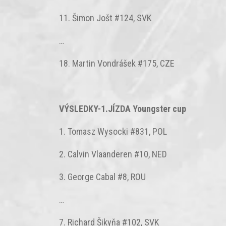
11. Šimon Jošt #124, SVK
…
18. Martin Vondrášek #175, CZE
VÝSLEDKY-1.JÍZDA Youngster cup
1. Tomasz Wysocki #831, POL
2. Calvin Vlaanderen #10, NED
3. George Cabal #8, ROU
…
7. Richard Šikyňa #102, SVK