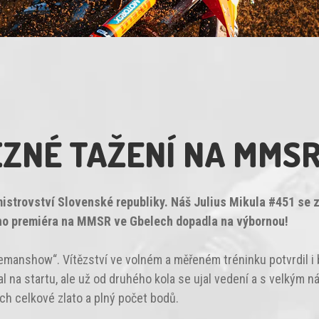
ĚZNÉ TAŽENÍ NA MMSR
strovství Slovenské republiky. Náš Julius Mikula #451 se z
jeho premiéra na MMSR ve Gbelech dopadla na výbornou!
manshow“. Vítězství ve volném a měřeném tréninku potvrdil i b
al na startu, ale už od druhého kola se ujal vedení a s velkým n
ch celkové zlato a plný počet bodů.