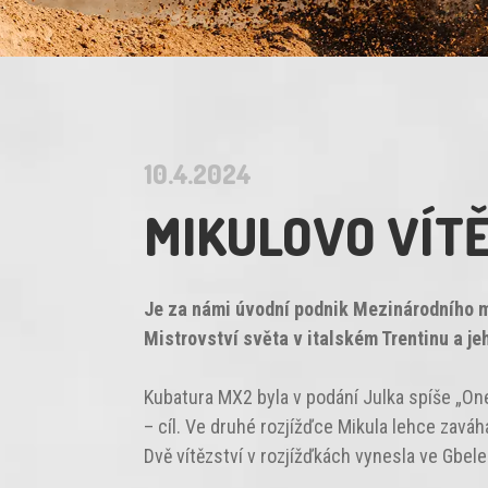
10.4.2024
MIKULOVO VÍT
Je za námi úvodní podnik Mezinárodního mi
Mistrovství světa v italském Trentinu a 
Kubatura MX2 byla v podání Julka spíše „One
– cíl. Ve druhé rozjížďce Mikula lehce zaváh
Dvě vítězství v rozjížďkách vynesla ve Gbele