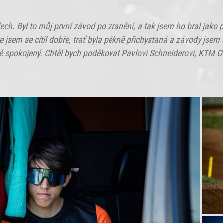
ch. Byl to můj první závod po zranění, a tak jsem ho bral jako 
 jsem se cítil dobře, trať byla pěkně přichystaná a závody jsem s
ě spokojený. Chtěl bych poděkovat Pavlovi Schneiderovi, KTM Of