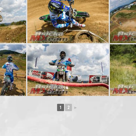
1
2
►