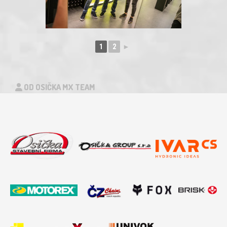
1
2
►
OD OSIČKA MX TEAM