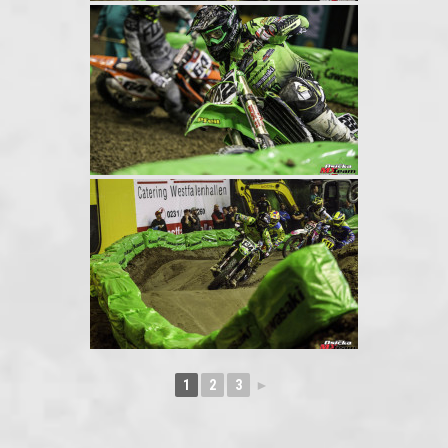
1
2
3
►