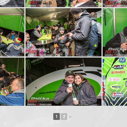
1
2
►