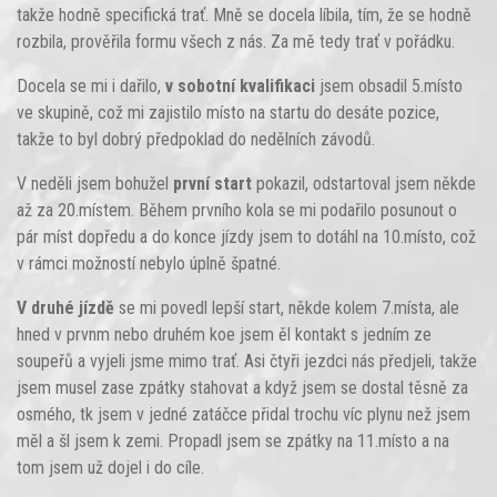
takže hodně specifická trať. Mně se docela líbila, tím, že se hodně
rozbila, prověřila formu všech z nás. Za mě tedy trať v pořádku.
Docela se mi i dařilo,
v sobotní kvalifikaci
jsem obsadil 5.místo
ve skupině, což mi zajistilo místo na startu do desáte pozice,
takže to byl dobrý předpoklad do nedělních závodů.
V neděli jsem bohužel
první start
pokazil, odstartoval jsem někde
až za 20.místem. Během prvního kola se mi podařilo posunout o
pár míst dopředu a do konce jízdy jsem to dotáhl na 10.místo, což
v rámci možností nebylo úplně špatné.
V druhé jízdě
se mi povedl lepší start, někde kolem 7.místa, ale
hned v prvnm nebo druhém koe jsem ěl kontakt s jedním ze
soupeřů a vyjeli jsme mimo trať. Asi čtyři jezdci nás předjeli, takže
jsem musel zase zpátky stahovat a když jsem se dostal těsně za
osmého, tk jsem v jedné zatáčce přidal trochu víc plynu než jsem
měl a šl jsem k zemi. Propadl jsem se zpátky na 11.místo a na
tom jsem už dojel i do cíle.