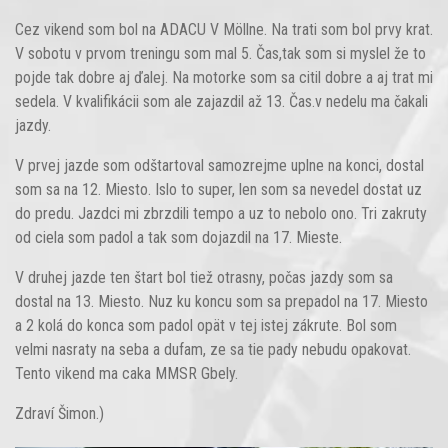
Cez vikend som bol na ADACU V Möllne. Na trati som bol prvy krat.
V sobotu v prvom treningu som mal 5. Čas,tak som si myslel že to
pojde tak dobre aj ďalej. Na motorke som sa citil dobre a aj trat mi
sedela. V kvalifikácii som ale zajazdil až 13. Čas.v nedelu ma čakali
jazdy.
V prvej jazde som odštartoval samozrejme uplne na konci, dostal
som sa na 12. Miesto. Islo to super, len som sa nevedel dostat uz
do predu. Jazdci mi zbrzdili tempo a uz to nebolo ono. Tri zakruty
od ciela som padol a tak som dojazdil na 17. Mieste.
V druhej jazde ten štart bol tiež otrasny, počas jazdy som sa
dostal na 13. Miesto. Nuz ku koncu som sa prepadol na 17. Miesto
a 2 kolá do konca som padol opät v tej istej zákrute. Bol som
velmi nasraty na seba a dufam, ze sa tie pady nebudu opakovat.
Tento vikend ma caka MMSR Gbely.
Zdraví Šimon.)