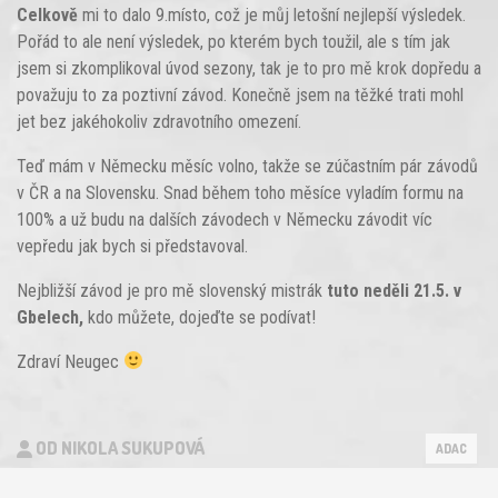
Celkově
mi to dalo 9.místo, což je můj letošní nejlepší výsledek.
Pořád to ale není výsledek, po kterém bych toužil, ale s tím jak
jsem si zkomplikoval úvod sezony, tak je to pro mě krok dopředu a
považuju to za poztivní závod. Konečně jsem na těžké trati mohl
jet bez jakéhokoliv zdravotního omezení.
Teď mám v Německu měsíc volno, takže se zúčastním pár závodů
v ČR a na Slovensku. Snad během toho měsíce vyladím formu na
100% a už budu na dalších závodech v Německu závodit víc
vepředu jak bych si představoval.
Nejbližší závod je pro mě slovenský mistrák
tuto neděli 21.5. v
Gbelech,
kdo můžete, dojeďte se podívat!
Zdraví Neugec
OD NIKOLA SUKUPOVÁ
ADAC